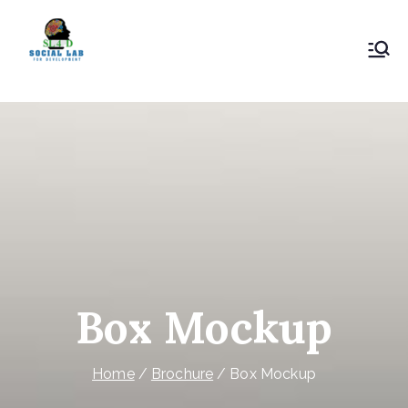
Skip
to
content
SL4D
SL4D dispose d’une équipe expérimentée
Box Mockup
Home
Brochure
Box Mockup