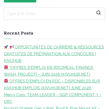
S
e
a
Recent Posts
r
c
OPPORTUNITÉS DE CARRIÈRE & RESSOURCES
h
GRATUITES DE PRÉPARATION AUX CONCOURS |
f
KIVUHUB
o
*OFFRES D’EMPLOI EN RDC(MEAL, FINANCE,
r
WASH, PROJECT) – JUIN 2026 (KIVUHUB.NET)
:
OFFRES D’EMPLOI EN RDC – DISPONIBLES SUR
KIVUHUB EMPLOIS (KIVUHUB.NET) JUNE 2026
Mercy Corp: TEAM LEADER – GGP COMPONENT 3 –
DRC
kivuhub-Starlink Gen 3 Wall, Roof & Pole Mount Kit –